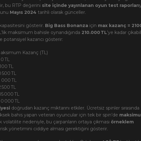
tör, bu RTP değerini
site içinde yayınlanan oyun test raporları
orunu
Mayıs 2024
tarihli olarak günceller.
pasitesini gösterir.
Big Bass Bonanza
için
max kazanç = 210
 TL’lik maksimum bahisle oynandığında
210.000 TL
’ye kadar çıkabili
e potansiyel kazancı gösterir:
aksimum Kazanç (TL)
10 TL
 100 TL
0 500 TL
1 000 TL
2 500 TL
05 000 TL
10 000 TL
iyesi
doğrudan kazanç miktarını etkiler. Ücretsiz spinler sırasında
yüksek bahis yapan veteran oyuncular için tek bir spin’de
maksim
k volatilite nedeniyle, bu çarpanların ortaya çıkması
örneklem
isk yönetimini ciddiye alması gerektiğini gösterir.