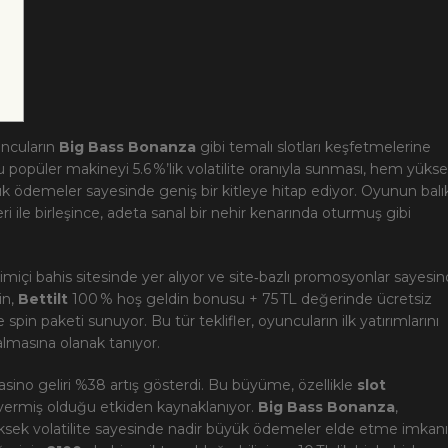
uncuların
Big Bass Bonanza
gibi temalı slotları keşfetmelerine
bu popüler makineyi 5.6 %’lik volatilite oranıyla sunması, hem yüks
k ödemeler sayesinde geniş bir kitleye hitap ediyor. Oyunun balı
ri ile birleşince, adeta sanal bir nehir kenarında oturmuş gibi
imiçi bahis sitesinde yer alıyor ve site‑bazlı promosyonlar sayesi
in,
Bettilt
100 % hoş geldin bonusu + 75 TL değerinde ücretsiz
spin paketi sunuyor. Bu tür teklifler, oyuncuların ilk yatırımlarını
lmasına olanak tanıyor.
asino geliri %38 artış gösterdi. Bu büyüme, özellikle
slot
ermiş olduğu etkiden kaynaklanıyor.
Big Bass Bonanza
,
sek volatilite sayesinde nadir büyük ödemeler elde etme imkanı