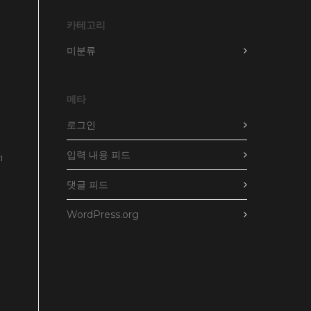
카테고리
미분류
메타
로그인
입력 내용 피드
ı
댓글 피드
WordPress.org