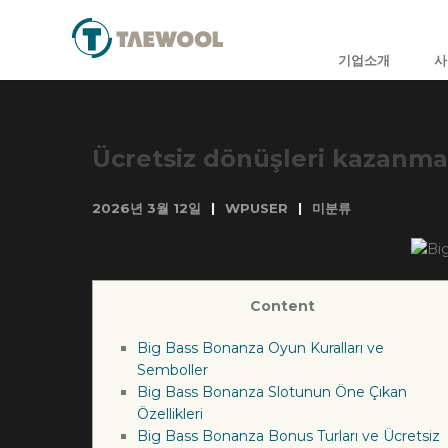
기업소개
사
Ücretsiz dönüşleri kazanma
2026년 3월 12일
WPUSER
미분류
Content
Big Bass Bonanza Oyun Kuralları ve
Semboller
Big Bass Bonanza Slotunun Öne Çıkan
Özellikleri
Big Bass Bonanza Bonus Turları ve Ücretsiz