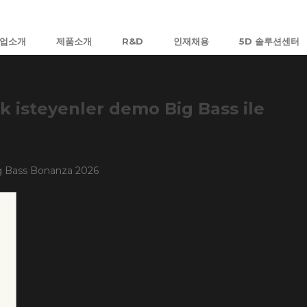
업소개
제품소개
R&D
인재채용
5D 솔루션센터
k isteyenler demo Big Bass ile