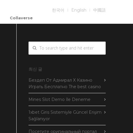
한국어
English
中國語
Collaverse
최신 글
Бездеп От Адмирал Х Казино
Играть Бесплатно The best casino
Mines Slot Demo İle Deneme
1xbet Giris Sistemiyle Güncel Erişim
Sağlanıyor
Посетите оригинальный портал