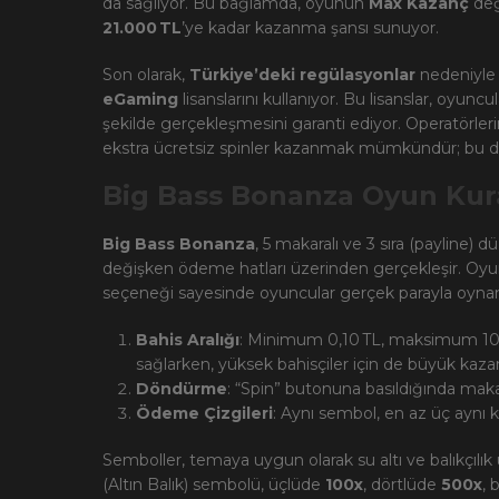
da sağlıyor. Bu bağlamda, oyunun
Max Kazanç
değ
21.000 TL
’ye kadar kazanma şansı sunuyor.
Son olarak,
Türkiye’deki regülasyonlar
nedeniyle 
eGaming
lisanslarını kullanıyor. Bu lisanslar, oyun
şekilde gerçekleşmesini garanti ediyor. Operatörler
ekstra ücretsiz spinler kazanmak mümkündür; bu da
Big Bass Bonanza Oyun Kura
Big Bass Bonanza
, 5 makaralı ve 3 sıra (payline) d
değişken ödeme hatları üzerinden gerçekleşir. Oyun
seçeneği sayesinde oyuncular gerçek parayla oyna
Bahis Aralığı
: Minimum 0,10 TL, maksimum 100 
sağlarken, yüksek bahisçiler için de büyük kaza
Döndürme
: “Spin” butonuna basıldığında mak
Ödeme Çizgileri
: Aynı sembol, en az üç aynı
Semboller, temaya uygun olarak su altı ve balıkçılı
(Altın Balık) sembolü, üçlüde
100x
, dörtlüde
500x
, 