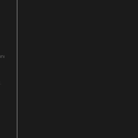
a
ını
.