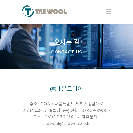
오시는 길
CONTACT US
㈜태울코리아
주소 : 06627 서울특별시 서초구 강남대로
331(서초동, 광일빌딩 4층)
전화 : 02-559-9900 ·
팩스 : 0303-0907-9635 · 제휴문의 :
taewool@taewool.co.kr