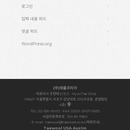
로그인
입력 내용 피드
댓글 피드
WordPress.org
(주)태울코리아
· 대표이사 조현태 [CEO : HyunTae Cho]
· 06627 서울특별시 서초구 강남대로 331(서초동, 광일빌딩
4층)
· TEL 02-559-9900 · FAX 0303-0907-9635 ·
사업자등록번호 : 314-81-11180
· E-mail : taewool@taewool.co.kr(제휴안내)
Taewool USA Austin