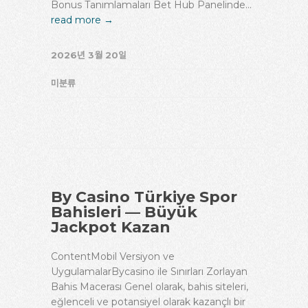
Bonus Tanımlamaları Bet Hub Panelinde...
read more →
2026년 3월 20일
미분류
By Casino Türkiye Spor
Bahisleri — Büyük
Jackpot Kazan
ContentMobil Versiyon ve
UygulamalarBycasino ile Sınırları Zorlayan
Bahis Macerası Genel olarak, bahis siteleri,
eğlenceli ve potansiyel olarak kazançlı bir