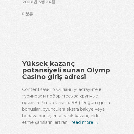
2026년 3월 24일
미분류
Yüksek kazanç
potansiyeli sunan Olymp
Casino giriş adresi
ContentКазино Онлайн участвуйте в
турнирах и поборитесь за крупные
призы в Pin Up Casino.198 ( Doğum günü
bonusları, oyunculara ekstra bakiye veya
bedava dönüşler sunarak kazanç elde
etme şanslarını artıran...
read more →