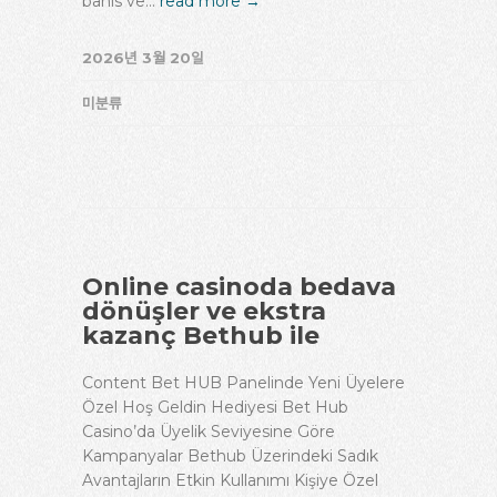
bahis ve...
read more →
2026년 3월 20일
미분류
Online casinoda bedava
dönüşler ve ekstra
kazanç Bethub ile
Content Bet HUB Panelinde Yeni Üyelere
Özel Hoş Geldin Hediyesi Bet Hub
Casino’da Üyelik Seviyesine Göre
Kampanyalar Bethub Üzerindeki Sadık
Avantajların Etkin Kullanımı Kişiye Özel