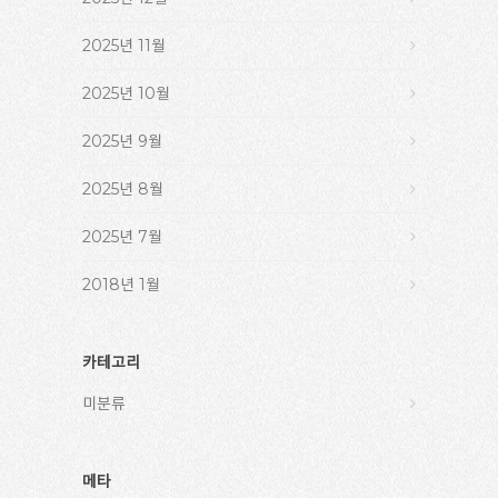
2025년 11월
2025년 10월
2025년 9월
2025년 8월
2025년 7월
2018년 1월
카테고리
미분류
메타