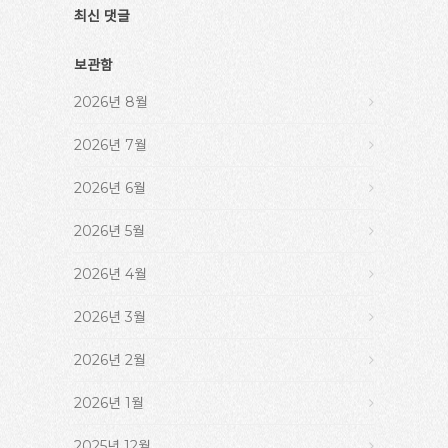
최신 댓글
보관함
2026년 8월
2026년 7월
2026년 6월
2026년 5월
2026년 4월
2026년 3월
2026년 2월
2026년 1월
2025년 12월