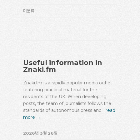
미분류
Useful information in
Znaki.fm
Znaki.fm is a rapidly popular media outlet
featuring practical material for the
residents of the UK. When developing
posts, the team of journalists follows the
standards of autonomous press and...
read
more →
2026년 3월 26일