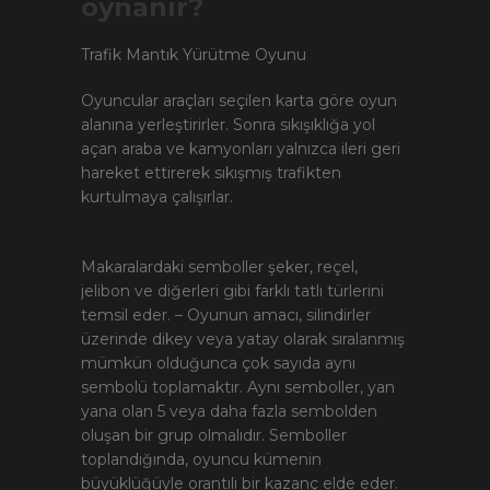
oynanır?
Trafik Mantık Yürütme Oyunu
Oyuncular araçları seçilen karta göre oyun
alanına yerleştirirler. Sonra sıkışıklığa yol
açan araba ve kamyonları yalnızca ileri geri
hareket ettirerek sıkışmış trafikten
kurtulmaya çalışırlar.
Makaralardaki semboller şeker, reçel,
jelibon ve diğerleri gibi farklı tatlı türlerini
temsil eder. – Oyunun amacı, silindirler
üzerinde dikey veya yatay olarak sıralanmış
mümkün olduğunca çok sayıda aynı
sembolü toplamaktır. Aynı semboller, yan
yana olan 5 veya daha fazla sembolden
oluşan bir grup olmalıdır. Semboller
toplandığında, oyuncu kümenin
büyüklüğüyle orantılı bir kazanç elde eder.