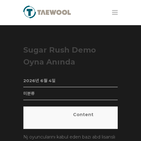
Sugar Rush Demo
Oyna Anında
2026년 6월 4일
미분류
Content
Nj oyuncularını kabul eden bazı abd lisanslı