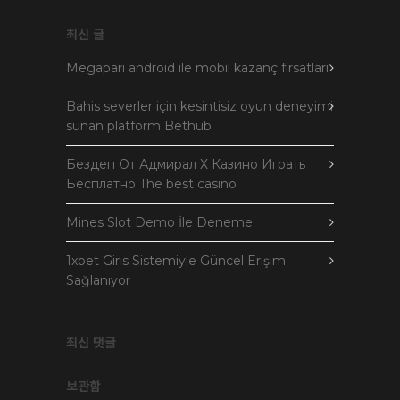
최신 글
Megapari android ile mobil kazanç fırsatları
Bahis severler için kesintisiz oyun deneyimi
sunan platform Bethub
Бездеп От Адмирал Х Казино Играть
Бесплатно The best casino
Mines Slot Demo İle Deneme
1xbet Giris Sistemiyle Güncel Erişim
Sağlanıyor
최신 댓글
보관함