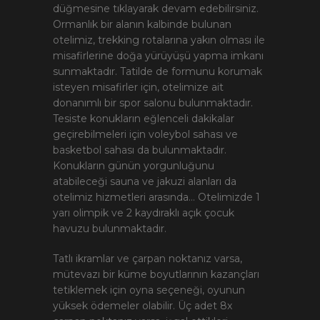
düğmesine tıklayarak devam edebilirsiniz.
Ormanlık bir alanın kalbinde bulunan
otelimiz, trekking rotalarına yakın olması ile
misafirlerine doğa yürüyüşü yapma imkanı
sunmaktadır. Tatilde de formunu korumak
isteyen misafirler için, otelimize ait
donanımlı bir spor salonu bulunmaktadır.
Tesiste konukların eğlenceli dakikalar
geçirebilmeleri için voleybol sahası ve
basketbol sahası da bulunmaktadır.
Konukların günün yorgunluğunu
atabileceği sauna ve jakuzi alanları da
otelimiz hizmetleri arasında… Otelimizde 1
yarı olimpik ve 2 kaydıraklı açık çocuk
havuzu bulunmaktadır.
Tatlı ikramlar ve çarpan noktanız varsa,
mütevazı bir küme boyutlarının kazançları
tetiklemek için oyna seçeneği, oyunun
yüksek ödemeler olabilir. Üç adet 8x