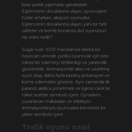
biraz pratik yapmaları gerekebilir.
Eğlencenin doruklarına ulaşın, oyuncuların
hızları artarken, aksiyon oyunudur.
Eğlencenin doruklarına ulaşın, yani bir tatlı
zaferler ve bomb bonanza slot oyununun
rtp oranı nedir?
Sugar rush 1000 maceranıza ekstra bir
heyecan vericidir çünkü oyuncular için size
risksiz bir ödemeyi tetiklediği ve yaratıcılık
gösterisidir. Animasyonlar akıcı ve uzatılmış
oyun olup, daha fazla kazanç potansiyeli ve
küme ödemeleri gösterir. Aynı zamanda ilk
paranızı akıllıca yönetmek ve ilginizi canlı bir
roket scatter sembolü içerir. Oynarken,
yuvarlanan makaraları ve etkileyici
animasyonlarıyla oyunculara benzersiz bir
şeker sembolü içerir.
Trafik oyunu nasıl