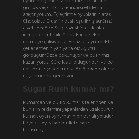
oyunun eğlence sektörü ile” “insanların
günlük yaşamları üzerindeki etkilerini
araştırıyorum. Eşleştirme oyunlarının atası
Chocolate Crush’ın basitleştirilmiş sürümü
diyebileceğim Sugar Rush’da 1 dakika
içerisinde eritebildiğimiz kadar şeker
eritmeye çalışıyoruz. En az üç aynı renkte
şekerlemenin yan yana olduğunu
gördüğümüzde dokunuyor ve puanımızı
kazanıyoruz. Süre kısıtlı olduğundan ve de
üstümüze şekerleme yağdığından çok hızlı
düşünmemiz gerekiyor.
Sugar Rush kumar mı?
kumardan ve bu tip kumar sitelerinden ve
bunların reklamını yapanlardan uzak durun.
kumar, oyun oynamanın en pahalı yoludur.
birçok aileyi yıkan bu illete sakın
bulaşmayın.