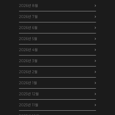
2026년 8월
2026년 7월
2026년 6월
2026년 5월
2026년 4월
2026년 3월
2026년 2월
2026년 1월
2025년 12월
2025년 11월