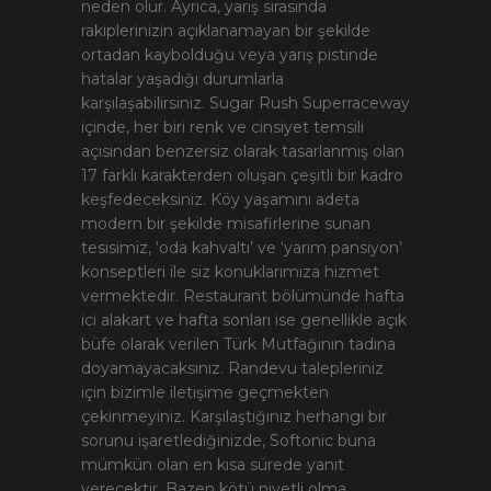
neden olur. Ayrıca, yarış sırasında
rakiplerinizin açıklanamayan bir şekilde
ortadan kaybolduğu veya yarış pistinde
hatalar yaşadığı durumlarla
karşılaşabilirsiniz. Sugar Rush Superraceway
içinde, her biri renk ve cinsiyet temsili
açısından benzersiz olarak tasarlanmış olan
17 farklı karakterden oluşan çeşitli bir kadro
keşfedeceksiniz. Köy yaşamını adeta
modern bir şekilde misafirlerine sunan
tesisimiz, ‘oda kahvaltı’ ve ‘yarım pansiyon’
konseptleri ile siz konuklarımıza hizmet
vermektedir. Restaurant bölümünde hafta
ici alakart ve hafta sonları ise genellikle açık
büfe olarak verilen Türk Mutfağının tadına
doyamayacaksınız. Randevu talepleriniz
için bizimle iletişime geçmekten
çekinmeyiniz. Karşılaştığınız herhangi bir
sorunu işaretlediğinizde, Softonic buna
mümkün olan en kısa sürede yanıt
verecektir. Bazen kötü niyetli olma