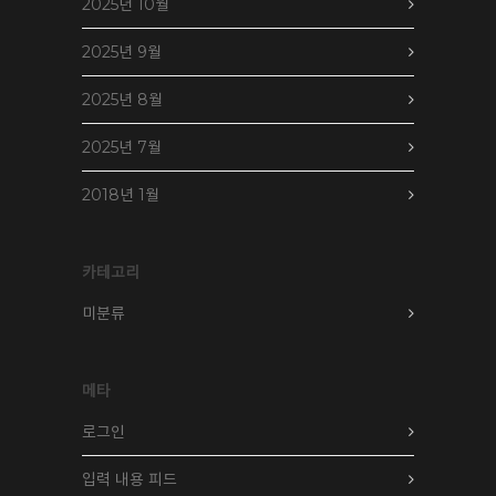
2025년 10월
2025년 9월
2025년 8월
2025년 7월
2018년 1월
카테고리
미분류
메타
로그인
입력 내용 피드