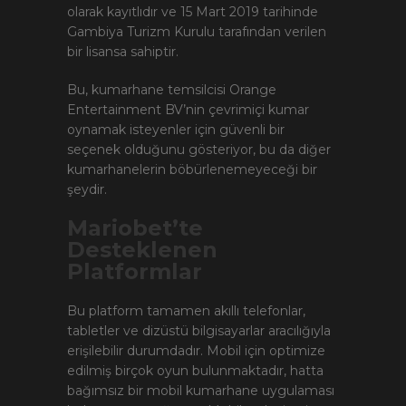
olarak kayıtlıdır ve 15 Mart 2019 tarihinde
Gambiya Turizm Kurulu tarafından verilen
bir lisansa sahiptir.
Bu, kumarhane temsilcisi Orange
Entertainment BV’nin çevrimiçi kumar
oynamak isteyenler için güvenli bir
seçenek olduğunu gösteriyor, bu da diğer
kumarhanelerin böbürlenemeyeceği bir
şeydir.
Mariobet’te
Desteklenen
Platformlar
Bu platform tamamen akıllı telefonlar,
tabletler ve dizüstü bilgisayarlar aracılığıyla
erişilebilir durumdadır. Mobil için optimize
edilmiş birçok oyun bulunmaktadır, hatta
bağımsız bir mobil kumarhane uygulaması