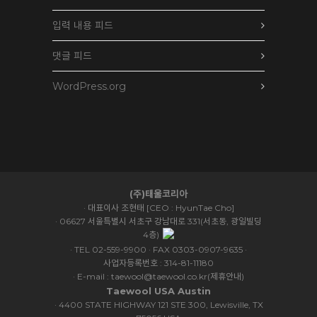
입력 내용 피드
댓글 피드
WordPress.org
(주)태울코리아
· 대표이사 조현태 [CEO : HyunTae Cho]
· 06627 서울특별시 서초구 강남대로 331(서초동, 광일빌딩
4층)
· TEL 02-559-9900 · FAX 0303-0907-9635 ·
사업자등록번호 : 314-81-11180
· E-mail : taewool@taewool.co.kr(제휴안내)
Taewool USA Austin
· 4400 STATE HIGHWAY 121 STE 300, Lewisville, TX