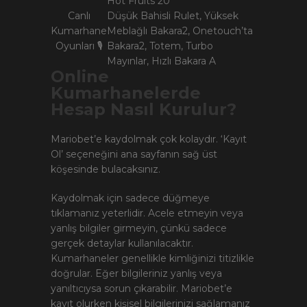
Hot Fruits 20
Canlı
Düşük Bahisli Rulet, Yüksek
Kumarhane
Meblağlı Bakara2, Onetouch’ta
Oyunları 🎙️
Bakara2, Totem, Turbo
Mayınlar, Hızlı Bakara A
Online
Kumarhanelerde
Hesap Nasıl Kurulur?
Mariobet’e kaydolmak çok kolaydır. ‘Kayıt
Ol’ seçeneğini ana sayfanın sağ üst
köşesinde bulacaksınız.
Kaydolmak için sadece düğmeye
tıklamanız yeterlidir. Acele etmeyin veya
yanlış bilgiler girmeyin, çünkü sadece
gerçek detaylar kullanılacaktır.
Kumarhaneler genellikle kimliğinizi titizlikle
doğrular. Eğer bilgileriniz yanlış veya
yanıltıcıysa sorun çıkarabilir. Mariobet’e
kayıt olurken kişisel bilgilerinizi sağlamanız