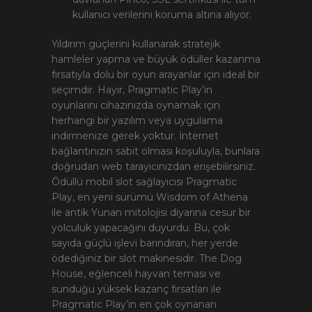
kullanıcı verilerini koruma altına alıyor.
Yıldırım güçlerini kullanarak stratejik
hamleler yapma ve büyük ödüller kazanma
fırsatıyla dolu bir oyun arayanlar için ideal bir
seçimdir. Hayır, Pragmatic Play’in
oyunlarını cihazınızda oynamak için
herhangi bir yazılım veya uygulama
indirmenize gerek yoktur. İnternet
bağlantınızın sabit olması koşuluyla, bunlara
doğrudan web tarayıcınızdan erişebilirsiniz.
Ödüllü mobil slot sağlayıcısı Pragmatic
Play, en yeni sürümü Wisdom of Athena
ile antik Yunan mitolojisi diyarına cesur bir
yolculuk yapacağını duyurdu. Bu, çok
sayıda güçlü işlevi barındıran, her yerde
ödediğiniz bir slot makinesidir. The Dog
House, eğlenceli hayvan teması ve
sunduğu yüksek kazanç fırsatları ile
Pragmatic Play’in en çok oynanan