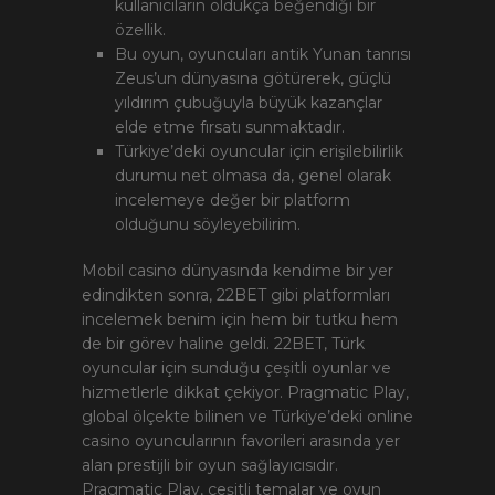
kullanıcıların oldukça beğendiği bir
özellik.
Bu oyun, oyuncuları antik Yunan tanrısı
Zeus’un dünyasına götürerek, güçlü
yıldırım çubuğuyla büyük kazançlar
elde etme fırsatı sunmaktadır.
Türkiye’deki oyuncular için erişilebilirlik
durumu net olmasa da, genel olarak
incelemeye değer bir platform
olduğunu söyleyebilirim.
Mobil casino dünyasında kendime bir yer
edindikten sonra, 22BET gibi platformları
incelemek benim için hem bir tutku hem
de bir görev haline geldi. 22BET, Türk
oyuncular için sunduğu çeşitli oyunlar ve
hizmetlerle dikkat çekiyor. Pragmatic Play,
global ölçekte bilinen ve Türkiye’deki online
casino oyuncularının favorileri arasında yer
alan prestijli bir oyun sağlayıcısıdır.
Pragmatic Play, çeşitli temalar ve oyun