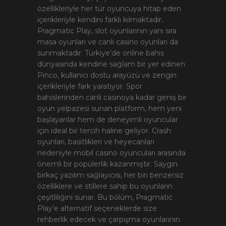
özellikleriyle her tür oyuncuya hitap eden
içerikleriyle kendini farklı kılmaktadır.
Pragmatic Play, slot oyunlarının yanı sıra
masa oyunları ve canlı casino oyunları da
sunmaktadır. Türkiye’de online bahis
dünyasında kendine sağlam bir yer edinen
Pinсo, kullanıcı dostu arayüzü ve zengin
içerikleriyle fark yaratıyor. Spor
bahislerinden canlı casinoya kadar geniş bir
oyun yelpazesi sunan platform, hem yeni
başlayanlar hem de deneyimli oyuncular
için ideal bir tercih haline geliyor. Crash
oyunları, basitlikleri ve heyecanları
nedeniyle mobil casino oyuncuları arasında
önemli bir popülerlik kazanmıştır. Saygın
birkaç yazılım sağlayıcısı, her biri benzersiz
özelliklere ve stillere sahip bu oyunların
çeşitliliğini sunar. Bu bölüm, Pragmatic
Play’e alternatif seçeneklerde size
rehberlik edecek ve çarpışma oyunlarının