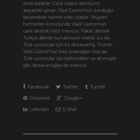
sınırlı kalabilir. Canlı casino deneyimi
arayanlar içinse, Vlad Cazino’nun sunduğu
seçenekler tatmin edici olabilir. Müşteri
hizmetleri konusunda Vlad Cazino’nun
canlı destek hattı mevcut. Fakat destek
Türkçe dilinde sunulmuyor olabilir, bu da
Türk oyuncular için bir dezavantaj. Özetle,
Vlad Cazino’nun bazı avantajları olsa da,
Türk oyuncular için belirsizlikler ve dil engeli
gibi dezavantajları da mevcut.
Facebook
Twitter
Tumblr
Pinterest
Google+
LinkedIn
E-Mail