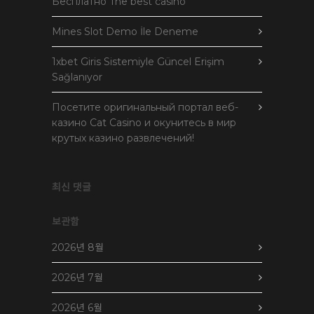
Бесплатно The best casino
Mines Slot Demo İle Deneme
1xbet Giris Sistemiyle Güncel Erişim
Sağlanıyor
Посетите оригинальный портал веб-
казино Cat Casino и окунитесь в мир
крутых казино развлечений!
최신 댓글
보관함
2026년 8월
2026년 7월
2026년 6월