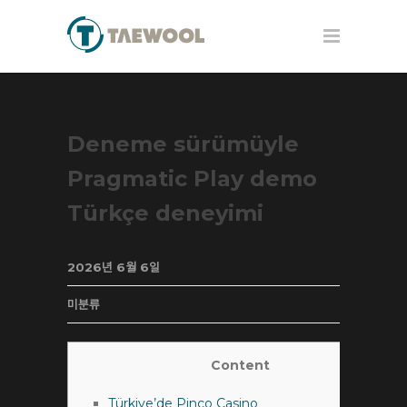
Deneme sürümüyle
Pragmatic Play demo
Türkçe deneyimi
2026년 6월 6일
미분류
Content
Türkiye’de Pinсo Casino