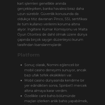
kart işlemleri genellikle anında
gerçekleşirken, banka havalesi biraz daha
uzun sürebilir. Güvenlik konusunda da
oldukça titiz davranan Pinсo, SSL sertifikası
ile tüm kullanıcı verilerini koruma altına
alıyor. İngiltere Kumar Komisyonu ve Malta
Oyun Otoritesi de dahil olmak üzere dünya
çapında birçok saygın düzenleyici kurum
tarafından lisanslanmışlardır.
Platform
Sonuç olarak, Nomini eğlenceli bir
mobil casino deneyimi sunuyor, ancak
bazı ufak tefek eksiklikleri var.
Mobil casino dünyasında kendime bir
yer edindikten sonra, Spinbet’i mercek
altına almaya karar verdim.
Özellikle canlı bahis bölümünde
maçları izlerken anlık bahis yapabilmek,