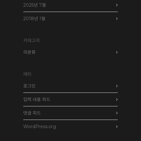
2025년 7월
2018년 1월
카테고리
미분류
메타
로그인
입력 내용 피드
댓글 피드
WordPress.org