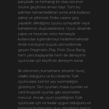
parçasıdır ve herhangi bir olası sorunun
önüne geçilmesi amacı taşır. Tüm bu
adımları tamamladıktan sonra artık kullanıcı
adınız ve şifrenizle Pinko casino giriş
yapabilir, dilediğiniz oyunu oynayabilir veya
bahislerinizi oluşturabilirsiniz. Oyun, dinamik
yapısı ve heyecan verici temasıyla
kullanıcıları eğlendirmeyi hedeflemektedir.
Antik mitolojinin büyülü atmosferinde
geçen Pragmatic Play Petir Zeus Bang,
hem yeni başlayanlar hem de deneyimli
oyuncular için keyifli bir deneyim sunar.
İlk izlenimim, kumarhane sitesinin İsveç
odaklı olduğunu ve bu nedenle Türk
oyunculara özel bir şey sunmadığını
gösteriyor. Slot oyunları, masa oyunları ve
canlı krupiyeli oyunlar gibi seçenekler
mevcut. Ancak, oyun çeşitliliğinin Türk
oyuncular için ne kadar uygun olduğunu ve
bölgesel kısıtlamalar olup olmadığını henüz