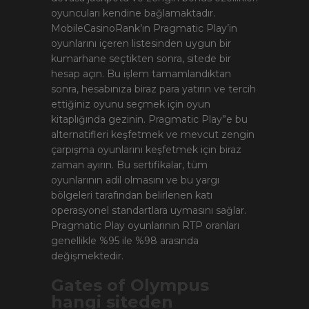
oyuncuları kendine bağlamaktadır.
MobileCasinoRank’ın Pragmatic Play’in
oyunlarını içeren listesinden uygun bir
kumarhane seçtikten sonra, sitede bir
hesap açın. Bu işlem tamamlandıktan
sonra, hesabınıza biraz para yatırın ve tercih
ettiğiniz oyunu seçmek için oyun
kitaplığında gezinin. Pragmatic Play”e bu
alternatifleri keşfetmek ve mevcut zengin
çarpışma oyunlarını keşfetmek için biraz
zaman ayırın. Bu sertifikalar, tüm
oyunlarının adil olmasını ve bu yargı
bölgeleri tarafından belirlenen katı
operasyonel standartlara uymasını sağlar.
Pragmatic Play oyunlarının RTP oranları
genellikle %95 ile %98 arasında
değişmektedir.
Gates of Olympus
hangi siteden