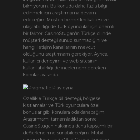
bilmiyorum. Bu konuda daha fazla bilgi
edinmek için araştırmama devam
edeceğim.Müşteri hizmetleri kalitesi ve
ulaşılabilirliği de Türk oyuncular için önemli
bir faktör. CasinoStugan’ın Türkçe dilinde
müşteri desteği sunup sunmadığını ve
hangi iletişim kanallarının mevcut
olduğunu araştırmam gerekiyor. Ayrıca,
kullanıcı deneyimi ve web sitesinin
kullanılabilirliği de incelemem gereken
konular arasında.
Özellikle Türkçe dil desteği, bölgesel
kısıtlamalar ve Türk oyunculara özel
bonuslar gibi konulara odaklanacağım.
Araştırmamı tamamladıktan sonra
CasinoStugan hakkında daha kapsamlı bir
değerlendirme sunabileceğim. Mobil
casino dünyasında Vlad Cazino, kendine