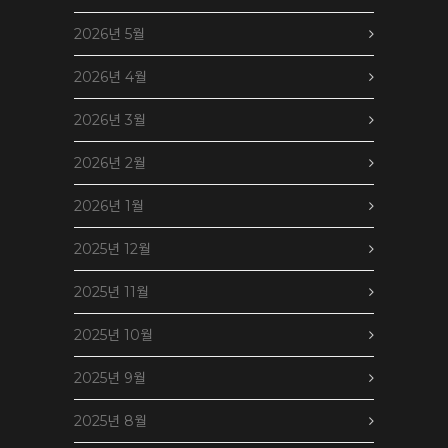
2026년 5월
2026년 4월
2026년 3월
2026년 2월
2026년 1월
2025년 12월
2025년 11월
2025년 10월
2025년 9월
2025년 8월