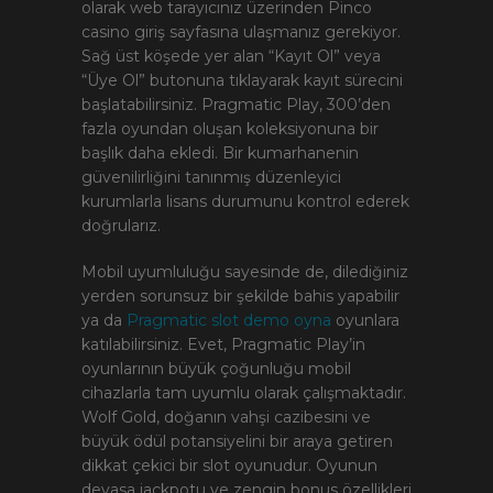
olarak web tarayıcınız üzerinden Pinсo
casino giriş sayfasına ulaşmanız gerekiyor.
Sağ üst köşede yer alan “Kayıt Ol” veya
“Üye Ol” butonuna tıklayarak kayıt sürecini
başlatabilirsiniz. Pragmatic Play, 300’den
fazla oyundan oluşan koleksiyonuna bir
başlık daha ekledi. Bir kumarhanenin
güvenilirliğini tanınmış düzenleyici
kurumlarla lisans durumunu kontrol ederek
doğrularız.
Mobil uyumluluğu sayesinde de, dilediğiniz
yerden sorunsuz bir şekilde bahis yapabilir
ya da
Pragmatic slot demo oyna
oyunlara
katılabilirsiniz. Evet, Pragmatic Play’in
oyunlarının büyük çoğunluğu mobil
cihazlarla tam uyumlu olarak çalışmaktadır.
Wolf Gold, doğanın vahşi cazibesini ve
büyük ödül potansiyelini bir araya getiren
dikkat çekici bir slot oyunudur. Oyunun
devasa jackpotu ve zengin bonus özellikleri