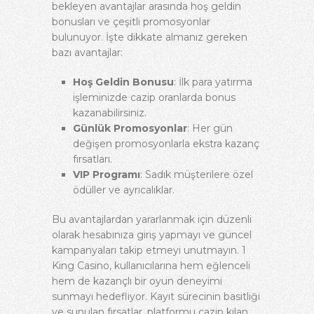
bekleyen avantajlar arasında hoş geldin
bonusları ve çeşitli promosyonlar
bulunuyor. İşte dikkate almanız gereken
bazı avantajlar:
Hoş Geldin Bonusu
: İlk para yatırma
işleminizde cazip oranlarda bonus
kazanabilirsiniz.
Günlük Promosyonlar
: Her gün
değişen promosyonlarla ekstra kazanç
fırsatları.
VIP Programı
: Sadık müşterilere özel
ödüller ve ayrıcalıklar.
Bu avantajlardan yararlanmak için düzenli
olarak hesabınıza giriş yapmayı ve güncel
kampanyaları takip etmeyi unutmayın. 1
King Casino, kullanıcılarına hem eğlenceli
hem de kazançlı bir oyun deneyimi
sunmayı hedefliyor. Kayıt sürecinin basitliği
ve sunulan fırsatlar, platformu cazip kılan