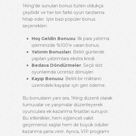
1King’de sunulan bonus türleri oldukça
çeşitlidir ve her biri farklı oyun tarzlarına
hitap eder. İşte bazı popüler bonus
seçenekleri:
Hoş Geldin Bonusu
: İlk para yatırma
işleminizde %100’e varan bonus.
Yatırım Bonusları
: Belirli günlerde
yapılan yatırımlara ekstra kredi.
Bedava Döndürmeler
: Seçili slot
oyunlarında ücretsiz dönüşler.
Kayıp Bonusu
: Belirli bir miktarın
üzerindeki kayıplar için geri ödeme.
Bu bonusların yanı sıra, 1King düzenli olarak
turnuvalar ve yarışmalar düzenleyerek
oyunculara ek kazanma fırsatları sunuyor.
Bu etkinlikler, hem eğlenceli vakit
geçirmenizi sağlar hem de büyük ödüller
kazanma şansı verir. Ayrıca, VIP programı