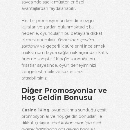
sayesinde sadık müşteriler özel
avantajlardan faydalanabilir.
Her bir promosyonun kendine özgü
kuralları ve şartları bulunmaktadır; bu
nedenle, oyuncuların bu detaylara dikkat
etmesi önemlidir.
Bonusların çevrim
şartlarını
ve geçerlilik sürelerini incelemek,
maksimum fayda sağlamak açısından kritik
öneme sahiptir. 1King’in sunduğu bu
fırsatlar sayesinde, oyun deneyiminizi
zenginleştirebilir ve kazancınızı
artırabilirsiniz.
Diğer Promosyonlar ve
Hoş Geldin Bonusu
Casino 1King
, oyuncularına sunduğu çeşitli
promosyonlar ve hoş geldin bonusları ile
dikkat çekiyor.
Yeni kullanıcılar için özel
olarak hazırlanan hoş geldin bonusu
,