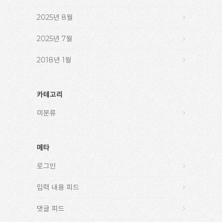
2025년 8월
2025년 7월
2018년 1월
카테고리
미분류
메타
로그인
입력 내용 피드
댓글 피드