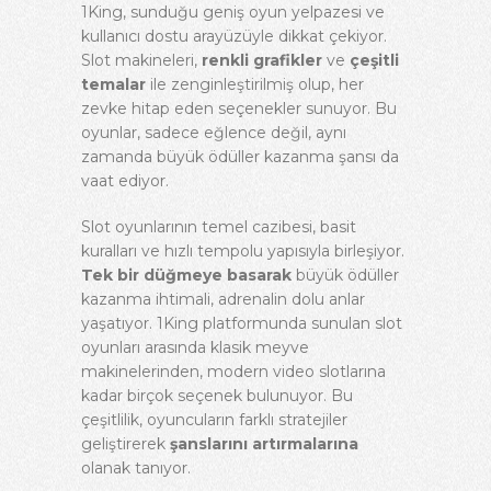
1King, sunduğu geniş oyun yelpazesi ve
kullanıcı dostu arayüzüyle dikkat çekiyor.
Slot makineleri,
renkli grafikler
ve
çeşitli
temalar
ile zenginleştirilmiş olup, her
zevke hitap eden seçenekler sunuyor. Bu
oyunlar, sadece eğlence değil, aynı
zamanda büyük ödüller kazanma şansı da
vaat ediyor.
Slot oyunlarının temel cazibesi, basit
kuralları ve hızlı tempolu yapısıyla birleşiyor.
Tek bir düğmeye basarak
büyük ödüller
kazanma ihtimali, adrenalin dolu anlar
yaşatıyor. 1King platformunda sunulan slot
oyunları arasında klasik meyve
makinelerinden, modern video slotlarına
kadar birçok seçenek bulunuyor. Bu
çeşitlilik, oyuncuların farklı stratejiler
geliştirerek
şanslarını artırmalarına
olanak tanıyor.