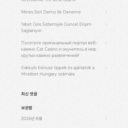
Mines Slot Demo İle Deneme
1xbet Giris Sistemiyle Güncel Erişim
Sağlanıyor
Посетите оригинальный портал веб-
казино Cat Casino и окунитесь в мир
крутых казино развлечений!
Exkluzív bónusz tippek és ajánlatok a
Mostbet Hungary számára
최신 댓글
보관함
2026년 8월