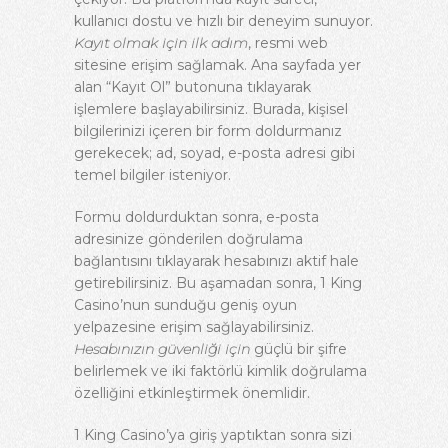
kullanıcı dostu ve hızlı bir deneyim sunuyor.
Kayıt olmak için ilk adım
, resmi web
sitesine erişim sağlamak. Ana sayfada yer
alan “Kayıt Ol” butonuna tıklayarak
işlemlere başlayabilirsiniz. Burada, kişisel
bilgilerinizi içeren bir form doldurmanız
gerekecek; ad, soyad, e-posta adresi gibi
temel bilgiler isteniyor.
Formu doldurduktan sonra, e-posta
adresinize gönderilen doğrulama
bağlantısını tıklayarak hesabınızı aktif hale
getirebilirsiniz. Bu aşamadan sonra, 1 King
Casino’nun sunduğu geniş oyun
yelpazesine erişim sağlayabilirsiniz.
Hesabınızın güvenliği için
güçlü bir şifre
belirlemek ve iki faktörlü kimlik doğrulama
özelliğini etkinleştirmek önemlidir.
1 King Casino’ya giriş yaptıktan sonra sizi