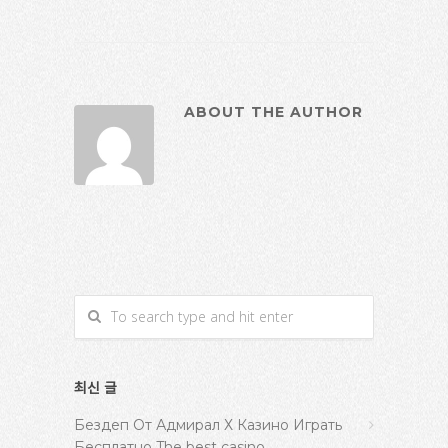
ABOUT THE AUTHOR
최신 글
Бездеп От Адмирал Х Казино Играть
Бесплатно The best casino