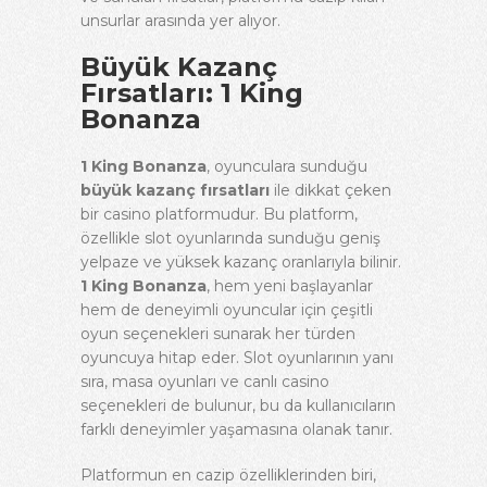
unsurlar arasında yer alıyor.
Büyük Kazanç
Fırsatları: 1 King
Bonanza
1 King Bonanza
, oyunculara sunduğu
büyük kazanç fırsatları
ile dikkat çeken
bir casino platformudur. Bu platform,
özellikle slot oyunlarında sunduğu geniş
yelpaze ve yüksek kazanç oranlarıyla bilinir.
1 King Bonanza
, hem yeni başlayanlar
hem de deneyimli oyuncular için çeşitli
oyun seçenekleri sunarak her türden
oyuncuya hitap eder. Slot oyunlarının yanı
sıra, masa oyunları ve canlı casino
seçenekleri de bulunur, bu da kullanıcıların
farklı deneyimler yaşamasına olanak tanır.
Platformun en cazip özelliklerinden biri,