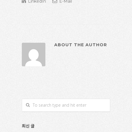
LinkedIn
E-Mail
ABOUT THE AUTHOR
최신 글